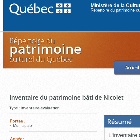
Ministère de la Cult
Répertoire du patrimoine c
Répertoire du
patrimoine
culturel du Québec
Accueil
Inventaire du patrimoine bâti de Nicolet
Type
:
Inventaire-évaluation
Résumé
(Boi
Portée
:
ouve
Municipale
cliq
pou
L'Inventaire 
ferm
Année
: