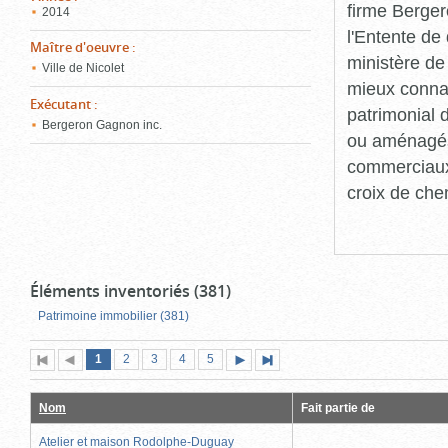
firme Berger
2014
l'Entente de 
Maître d'oeuvre
:
ministère de
Ville de Nicolet
mieux connaît
Exécutant
:
patrimonial d
Bergeron Gagnon inc.
ou aménagés 
commerciaux, 
croix de che
Éléments inventoriés (381)
Patrimoine immobilier (381)
Page
(page
Page
Page
Page
Page
1
Première
2
Page
3
4
5
Page
Dernière
actuelle)
page
précédente
suivante
page
Nom
Fait partie de
Atelier et maison Rodolphe-Duguay