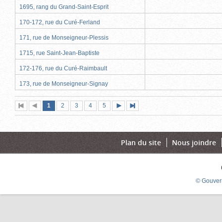
1695, rang du Grand-Saint-Esprit
170-172, rue du Curé-Ferland
171, rue de Monseigneur-Plessis
1715, rue Saint-Jean-Baptiste
172-176, rue du Curé-Raimbault
173, rue de Monseigneur-Signay
Page
(page
Page
Page
Page
Page
1
Première
2
Page
3
4
5
Page
Dernière
actuelle)
page
précédente
suivante
page
Plan du site
Nous joindre
© Gouver