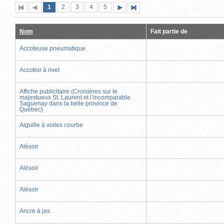
Page
(page
Page
Page
Page
Page
1
Première
2
Page
3
4
5
Page
Dernière
actuelle)
page
précédente
suivante
page
Nom
Fait partie de
Accoteuse pneumatique
Accotoir à rivet
Affiche publicitaire (Croisières sur le
majestueux St. Laurent et l’incomparable
Saguenay dans la belle province de
Québec)
Aiguille à voiles courbe
Alésoir
Alésoir
Alésoir
Ancre à jas