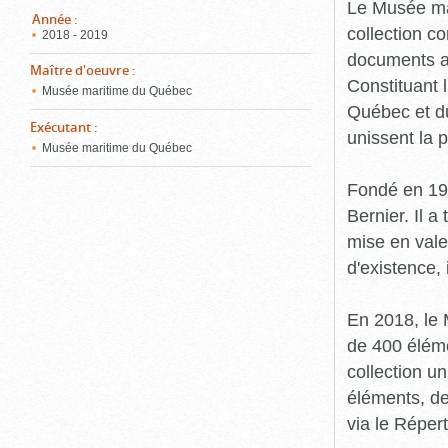
pou
Le Musée ma
ferm
Année
:
collection c
2018 - 2019
documents an
Maître d'oeuvre
:
Constituant 
Musée maritime du Québec
Québec et du
Exécutant
:
unissent la 
Musée maritime du Québec
Fondé en 19
Bernier. Il a
mise en vale
d'existence,
En 2018, le
de 400 éléme
collection u
éléments, de
via le Réper