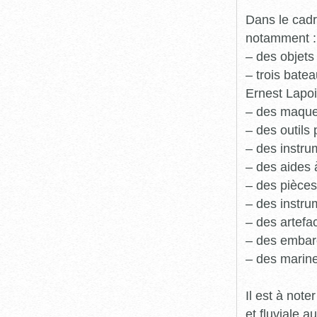
Dans le cadr
notamment :
– des objets
– trois batea
Ernest Lapoi
– des maque
– des outils 
– des instru
– des aides 
– des pièces
– des instru
– des artefa
– des embarc
– des marine
Il est à not
et fluviale 