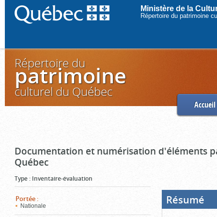
Ministère de la Cult
Répertoire du patrimoine c
Répertoire du
patrimoine
culturel du Québec
Accueil
Documentation et numérisation d'éléments pa
Québec
Type
:
Inventaire-évaluation
Résumé
(Boi
Portée
:
ouve
Nationale
cliq