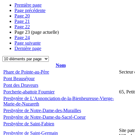
Première page
Page précédente
Page
20
Page
21
Page
22
Page
23
(page actuelle)
Page
24
Page suivante
Dernière page
Nom
Phare de Pointe-au-Père
Secteur 
Pont Beauséjour
Pont des Draveurs
Porcherie-abattoir Fournier
65, Peti
Presbytère de L'Annonciation-de-la-Bienheureuse-Vierge-
Marie-de-Nazareth
Presbytère de Notre-Dame-des-Murailles
Presbytère de Notre-Dame-du-Sacré-Coeur
Presbytère de Saint-Fabien
Site pat
Presbytère de Saint-Germain