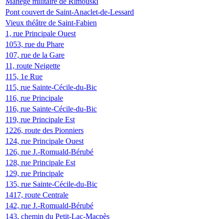
Manège militaire de Rimouski
Pont couvert de Saint-Anaclet-de-Lessard
Vieux théâtre de Saint-Fabien
1, rue Principale Ouest
1053, rue du Phare
107, rue de la Gare
11, route Neigette
115, 1e Rue
115, rue Sainte-Cécile-du-Bic
116, rue Principale
116, rue Sainte-Cécile-du-Bic
119, rue Principale Est
1226, route des Pionniers
124, rue Principale Ouest
126, rue J.-Romuald-Bérubé
128, rue Principale Est
129, rue Principale
135, rue Sainte-Cécile-du-Bic
1417, route Centrale
142, rue J.-Romuald-Bérubé
143, chemin du Petit-Lac-Macpès