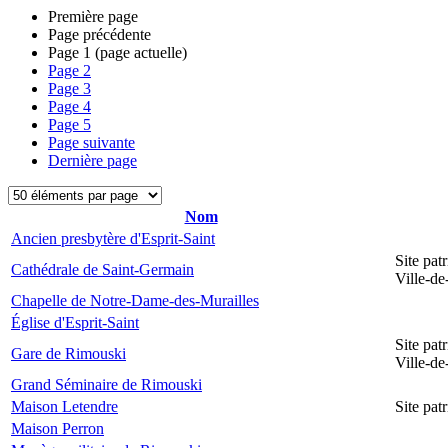
Première page
Page précédente
Page
1
(page actuelle)
Page
2
Page
3
Page
4
Page
5
Page suivante
Dernière page
Nom
Ancien presbytère d'Esprit-Saint
Site pat
Cathédrale de Saint-Germain
Ville-d
Chapelle de Notre-Dame-des-Murailles
Église d'Esprit-Saint
Site pat
Gare de Rimouski
Ville-d
Grand Séminaire de Rimouski
Maison Letendre
Site pa
Maison Perron