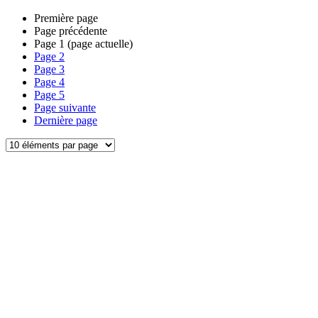
Première page
Page précédente
Page
1
(page actuelle)
Page
2
Page
3
Page
4
Page
5
Page suivante
Dernière page