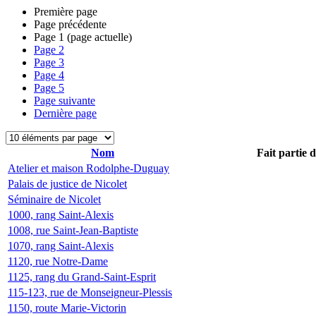
Première page
Page précédente
Page
1
(page actuelle)
Page
2
Page
3
Page
4
Page
5
Page suivante
Dernière page
Nom
Fait partie 
Atelier et maison Rodolphe-Duguay
Palais de justice de Nicolet
Séminaire de Nicolet
1000, rang Saint-Alexis
1008, rue Saint-Jean-Baptiste
1070, rang Saint-Alexis
1120, rue Notre-Dame
1125, rang du Grand-Saint-Esprit
115-123, rue de Monseigneur-Plessis
1150, route Marie-Victorin