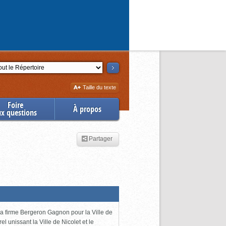
ction
Augmenter
Taille du texte
la
Foire
À propos
ux questions
Partager
 la firme Bergeron Gagnon pour la Ville de
l unissant la Ville de Nicolet et le