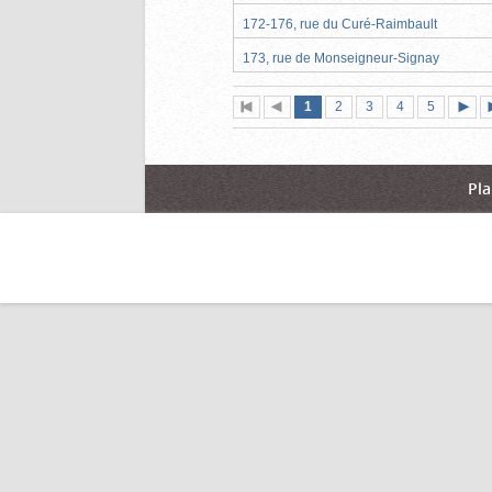
172-176, rue du Curé-Raimbault
173, rue de Monseigneur-Signay
Page
(page
Page
Page
Page
Page
1
Première
2
Page
3
4
5
actuelle)
page
précédente
suiva
Pla