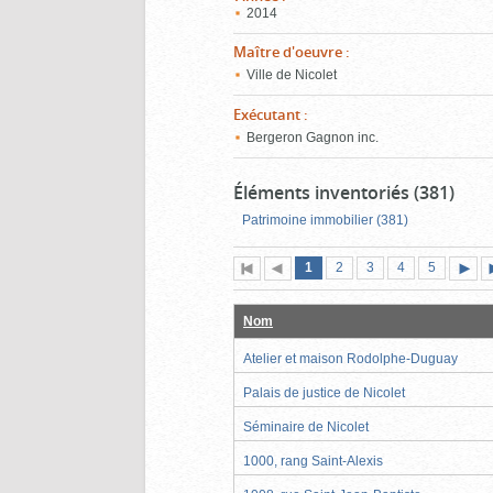
2014
Maître d'oeuvre
:
Ville de Nicolet
Exécutant
:
Bergeron Gagnon inc.
Éléments inventoriés (381)
Patrimoine immobilier (381)
Page
(page
Page
Page
Page
Page
1
Première
2
Page
3
4
5
actuelle)
page
précédente
suiva
Nom
Atelier et maison Rodolphe-Duguay
Palais de justice de Nicolet
Séminaire de Nicolet
1000, rang Saint-Alexis