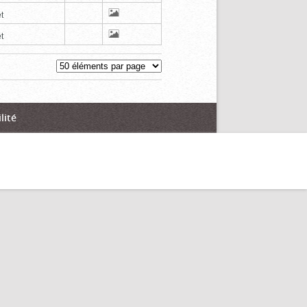
t
t
lité