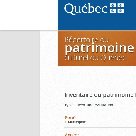
Répertoire du
patrimoine
culturel du Québec
Inventaire du patrimoine 
Type
:
Inventaire-évaluation
Portée
:
Municipale
Année
: