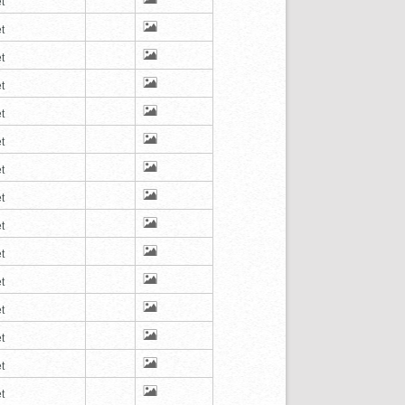
t
t
t
t
t
t
t
t
t
t
t
t
t
t
t