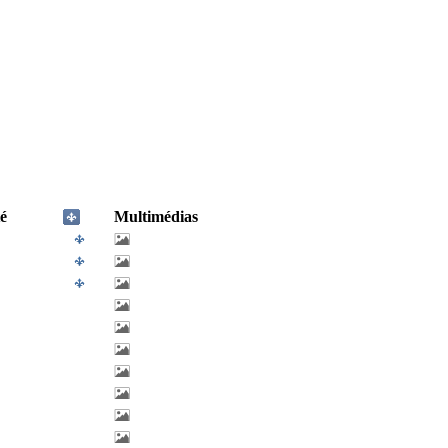
é
Multimédias