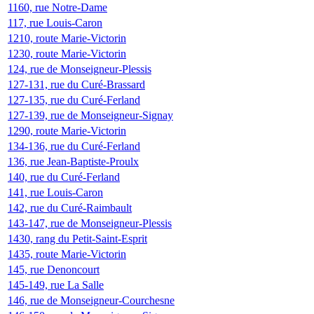
1160, rue Notre-Dame
117, rue Louis-Caron
1210, route Marie-Victorin
1230, route Marie-Victorin
124, rue de Monseigneur-Plessis
127-131, rue du Curé-Brassard
127-135, rue du Curé-Ferland
127-139, rue de Monseigneur-Signay
1290, route Marie-Victorin
134-136, rue du Curé-Ferland
136, rue Jean-Baptiste-Proulx
140, rue du Curé-Ferland
141, rue Louis-Caron
142, rue du Curé-Raimbault
143-147, rue de Monseigneur-Plessis
1430, rang du Petit-Saint-Esprit
1435, route Marie-Victorin
145, rue Denoncourt
145-149, rue La Salle
146, rue de Monseigneur-Courchesne