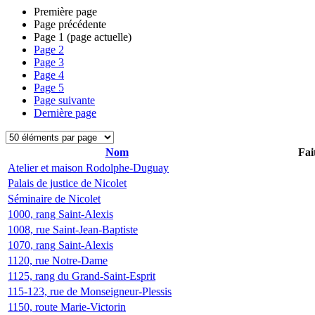
Première page
Page précédente
Page
1
(page actuelle)
Page
2
Page
3
Page
4
Page
5
Page suivante
Dernière page
Nom
Fai
Atelier et maison Rodolphe-Duguay
Palais de justice de Nicolet
Séminaire de Nicolet
1000, rang Saint-Alexis
1008, rue Saint-Jean-Baptiste
1070, rang Saint-Alexis
1120, rue Notre-Dame
1125, rang du Grand-Saint-Esprit
115-123, rue de Monseigneur-Plessis
1150, route Marie-Victorin