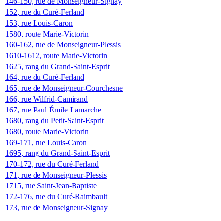
146-150, rue de Monseigneur-Signay
152, rue du Curé-Ferland
153, rue Louis-Caron
1580, route Marie-Victorin
160-162, rue de Monseigneur-Plessis
1610-1612, route Marie-Victorin
1625, rang du Grand-Saint-Esprit
164, rue du Curé-Ferland
165, rue de Monseigneur-Courchesne
166, rue Wilfrid-Camirand
167, rue Paul-Émile-Lamarche
1680, rang du Petit-Saint-Esprit
1680, route Marie-Victorin
169-171, rue Louis-Caron
1695, rang du Grand-Saint-Esprit
170-172, rue du Curé-Ferland
171, rue de Monseigneur-Plessis
1715, rue Saint-Jean-Baptiste
172-176, rue du Curé-Raimbault
173, rue de Monseigneur-Signay