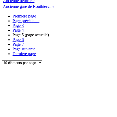
Ancienne beurrerie
Ancienne gare de Routhierville
Première page
Page précédente
Page
3
Page
4
Page
5
(page actuelle)
Page
6
Page
7
Page suivante
Dernière page