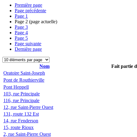
Première page
Page précédente
Page
1
Page
2
(page actuelle)
Page
3
Page
4
Page
5
Page suivante
Dernière page
Nom
Fait partie 
Oratoire Saint-Joseph
Pont de Routhierville
Pont Heppell
103, rue Principale
116, rue Principale
12, rue Saint-Pierre Ouest
131, route 132 Est
14, rue Fenderson
15, route Rioux
2, rue Saint-Pierre Ouest