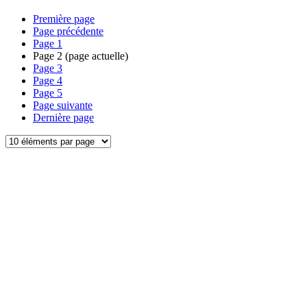
Première page
Page précédente
Page
1
Page
2
(page actuelle)
Page
3
Page
4
Page
5
Page suivante
Dernière page