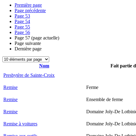
Première page
Page précédente
Page
53
Page
54
Page
55
Page
56
Page
57
(page actuelle)
Page suivante
Dernière page
Nom
Fait partie 
Presbytère de Sainte-Croix
Remise
Ferme
Remise
Ensemble de ferme
Remise
Domaine Joly-De Lotbini
Remise à voitures
Domaine Joly-De Lotbini
Remise aux outils
Domaine Joly-De Lotbini