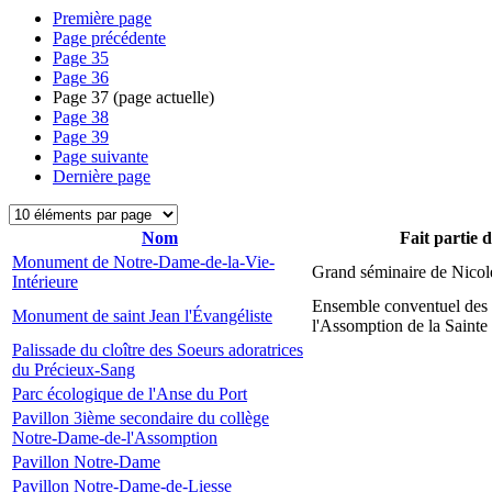
Première page
Page précédente
Page
35
Page
36
Page
37
(page actuelle)
Page
38
Page
39
Page suivante
Dernière page
Nom
Fait partie 
Monument de Notre-Dame-de-la-Vie-
Grand séminaire de Nicol
Intérieure
Ensemble conventuel des
Monument de saint Jean l'Évangéliste
l'Assomption de la Sainte
Palissade du cloître des Soeurs adoratrices
du Précieux-Sang
Parc écologique de l'Anse du Port
Pavillon 3ième secondaire du collège
Notre-Dame-de-l'Assomption
Pavillon Notre-Dame
Pavillon Notre-Dame-de-Liesse