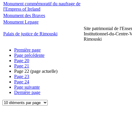
Monument commémoratif du naufrage de
l'Empress of Ireland
Monument des Braves
Monument Lepage
Site patrimonial de l'Ens
Palais de justice de Rimouski
Institutionnel-du-Centre-V
Rimouski
Première page
Page précédente
Page
20
Page
21
Page
22
(page actuelle)
Page
23
Page
24
Page suivante
Dernière page