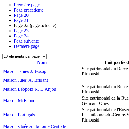
Première page
Page précédente
Page
20
Page
21
Page
22
(page actuelle)
Page
23
Page
24
Page suivante
Dernière page
Nom
Fait partie 
Site patrimonial du Berce
Maison James-J.-Jessop
Rimouski
Maison Jules-A.-Brillant
Site patrimonial du Berce
Maison Léopold-R.-D'Anjou
Rimouski
Site patrimonial de la Rue
Maison McKinnon
Germain-Ouest
Site patrimonial de l'Ens
Maison Portugais
Institutionnel-du-Centre-V
Rimouski
Maison située sur la route Centrale