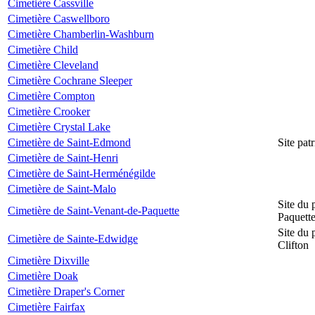
Cimetière Cassville
Cimetière Caswellboro
Cimetière Chamberlin-Washburn
Cimetière Child
Cimetière Cleveland
Cimetière Cochrane Sleeper
Cimetière Compton
Cimetière Crooker
Cimetière Crystal Lake
Cimetière de Saint-Edmond
Site pat
Cimetière de Saint-Henri
Cimetière de Saint-Herménégilde
Cimetière de Saint-Malo
Site du 
Cimetière de Saint-Venant-de-Paquette
Paquett
Site du 
Cimetière de Sainte-Edwidge
Clifton
Cimetière Dixville
Cimetière Doak
Cimetière Draper's Corner
Cimetière Fairfax