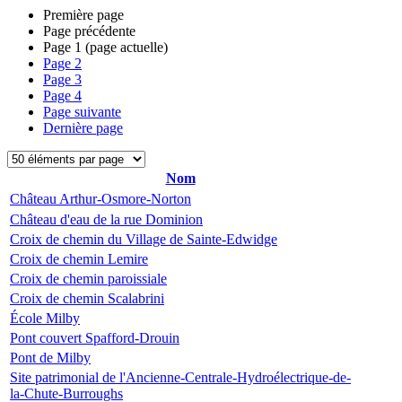
Première page
Page précédente
Page
1
(page actuelle)
Page
2
Page
3
Page
4
Page suivante
Dernière page
Nom
Château Arthur-Osmore-Norton
Château d'eau de la rue Dominion
Croix de chemin du Village de Sainte-Edwidge
Croix de chemin Lemire
Croix de chemin paroissiale
Croix de chemin Scalabrini
École Milby
Pont couvert Spafford-Drouin
Pont de Milby
Site patrimonial de l'Ancienne-Centrale-Hydroélectrique-de-
la-Chute-Burroughs