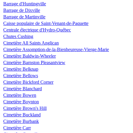
Barrage d'Huntingville
Barrage de Dixville
Barrage de Martinville
Caisse populaire de Saint-Venant-de-Paquette
Centrale électrique d'Hydro-Québec
Chutes Cushing
Cimetière All Saints Anglican
Cimetière Assomption-de-la-Bienheureuse-Vierge-Marie
Cimetière Baldwin-Wheeler
Cimetière Barnston Pleasantview
Cimetière Belknap
Cimetière Bellows
Cimetière Bickford Corner
Cimetière Blanchard
Cimetière Bowen
Cimetière Boynton
Cimetière Brown's Hill
Cimetière Buckland
Cimetière Burbank
Cimetière Carr