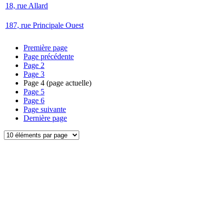
18, rue Allard
187, rue Principale Ouest
Première page
Page précédente
Page
2
Page
3
Page
4
(page actuelle)
Page
5
Page
6
Page suivante
Dernière page