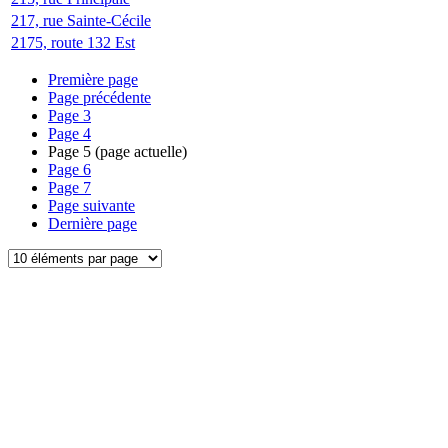
217, rue Sainte-Cécile
2175, route 132 Est
Première page
Page précédente
Page
3
Page
4
Page
5
(page actuelle)
Page
6
Page
7
Page suivante
Dernière page