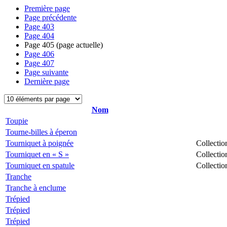
Première page
Page précédente
Page
403
Page
404
Page
405
(page actuelle)
Page
406
Page
407
Page suivante
Dernière page
Nom
Toupie
Tourne-billes à éperon
Tourniquet à poignée
Collectio
Tourniquet en « S »
Collectio
Tourniquet en spatule
Collectio
Tranche
Tranche à enclume
Trépied
Trépied
Trépied