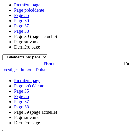
Première page
Page précédente
Page
35
Page
36
Page
37
Page
38
Page
39
(page actuelle)
Page suivante
Dernière page
Nom
Fai
Vestiges du pont Trahan
Première page
Page précédente
Page
35
Page
36
Page
37
Page
38
Page
39
(page actuelle)
Page suivante
Dernière page