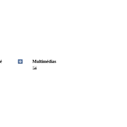
é
Multimédias