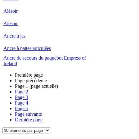
Alésoir
Alésoir
Ancre à jas
Ancre à pattes articulées
Ancre de secours du paquebot Empress of
Ireland
Première page
Page précédente
Page
1
(page actuelle)
Page
2
Page
3
Page
4
Page
5
Page suivante
Dernière page