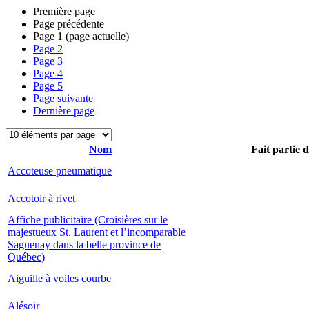
Première page
Page précédente
Page
1
(page actuelle)
Page
2
Page
3
Page
4
Page
5
Page suivante
Dernière page
Nom
Fait partie 
Accoteuse pneumatique
Accotoir à rivet
Affiche publicitaire (Croisières sur le
majestueux St. Laurent et l’incomparable
Saguenay dans la belle province de
Québec)
Aiguille à voiles courbe
Alésoir