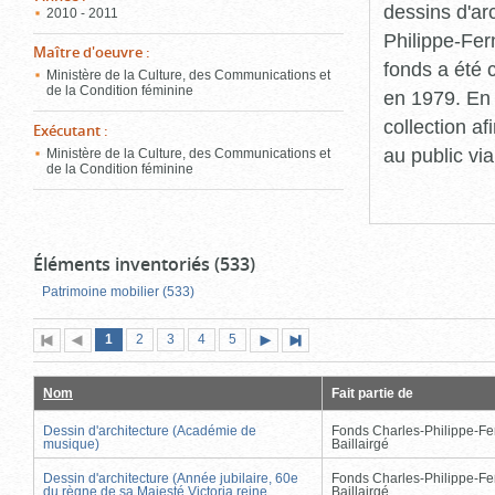
dessins d'ar
2010 - 2011
Philippe-Fer
Maître d'oeuvre
:
fonds a été c
Ministère de la Culture, des Communications et
de la Condition féminine
en 1979. En 
collection a
Exécutant
:
au public vi
Ministère de la Culture, des Communications et
de la Condition féminine
Éléments inventoriés (533)
Patrimoine mobilier (533)
Page
(page
Page
Page
Page
Page
1
Première
2
Page
3
4
5
Page
Dernière
actuelle)
page
précédente
suivante
page
Nom
Fait partie de
Dessin d'architecture (Académie de
Fonds Charles-Philippe-Fe
musique)
Baillairgé
Dessin d'architecture (Année jubilaire, 60e
Fonds Charles-Philippe-Fe
du règne de sa Majesté Victoria reine
Baillairgé