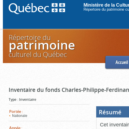
Ministère de la Cult
Répertoire du patrimoine c
Répertoire du
patrimoine
culturel du Québec
Accueil
Inventaire du fonds Charles-Philippe-Ferdinan
Type
:
Inventaire
Résumé
(Boi
Portée
:
ouve
Nationale
cliq
pou
Cet inventai
ferm
Année
: