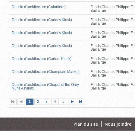
Dessin d'architecture (Calorifère)
Fonds Charles-Philippe-Fe
Baillairgé
Dessin d'architecture (Carter's Kiosk)
Fonds Charles-Philippe-Fe
Baillairgé
Dessin d'architecture (Carter's Kiosk)
Fonds Charles-Philippe-Fe
Baillairgé
Dessin d'architecture (Carter's Kiosk)
Fonds Charles-Philippe-Fe
Baillairgé
Dessin d'architecture (Carters Kiosk)
Fonds Charles-Philippe-Fe
Baillairgé
Dessin d'architecture (Champlain Market)
Fonds Charles-Philippe-Fe
Baillairgé
Dessin d'architecture (Chapel of the Grey
Fonds Charles-Philippe-Fe
Nuns Asylum)
Baillairgé
Page
(page
Page
Page
Page
Page
1
Première
2
Page
3
4
5
Page
Dernière
actuelle)
page
précédente
suivante
page
Plan du site
Nous joindre