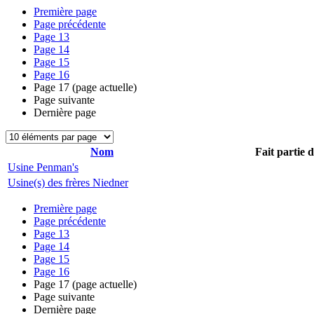
Première page
Page précédente
Page
13
Page
14
Page
15
Page
16
Page
17
(page actuelle)
Page suivante
Dernière page
Nom
Fait partie 
Usine Penman's
Usine(s) des frères Niedner
Première page
Page précédente
Page
13
Page
14
Page
15
Page
16
Page
17
(page actuelle)
Page suivante
Dernière page