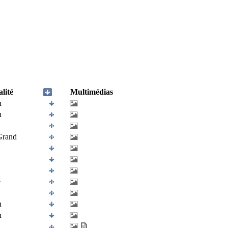
lité
Multimédias
n
n
Grand
e
n
n