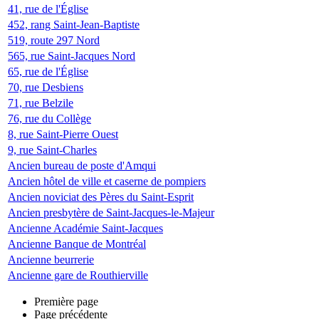
41, rue de l'Église
452, rang Saint-Jean-Baptiste
519, route 297 Nord
565, rue Saint-Jacques Nord
65, rue de l'Église
70, rue Desbiens
71, rue Belzile
76, rue du Collège
8, rue Saint-Pierre Ouest
9, rue Saint-Charles
Ancien bureau de poste d'Amqui
Ancien hôtel de ville et caserne de pompiers
Ancien noviciat des Pères du Saint-Esprit
Ancien presbytère de Saint-Jacques-le-Majeur
Ancienne Académie Saint-Jacques
Ancienne Banque de Montréal
Ancienne beurrerie
Ancienne gare de Routhierville
Première page
Page précédente