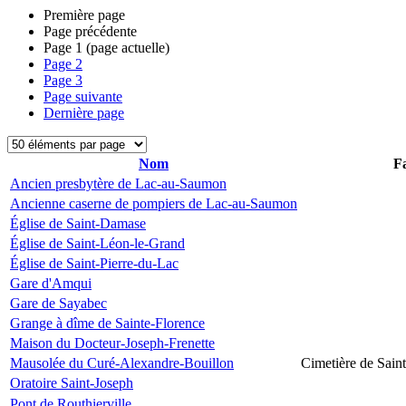
Première page
Page précédente
Page
1
(page actuelle)
Page
2
Page
3
Page suivante
Dernière page
Nom
Fa
Ancien presbytère de Lac-au-Saumon
Ancienne caserne de pompiers de Lac-au-Saumon
Église de Saint-Damase
Église de Saint-Léon-le-Grand
Église de Saint-Pierre-du-Lac
Gare d'Amqui
Gare de Sayabec
Grange à dîme de Sainte-Florence
Maison du Docteur-Joseph-Frenette
Mausolée du Curé-Alexandre-Bouillon
Cimetière de Sain
Oratoire Saint-Joseph
Pont de Routhierville