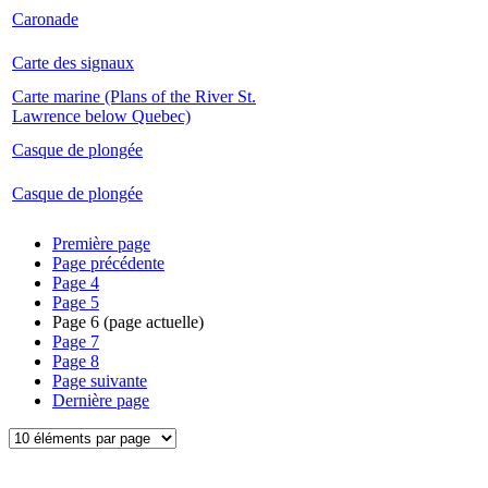
Caronade
Carte des signaux
Carte marine (Plans of the River St.
Lawrence below Quebec)
Casque de plongée
Casque de plongée
Première page
Page précédente
Page
4
Page
5
Page
6
(page actuelle)
Page
7
Page
8
Page suivante
Dernière page