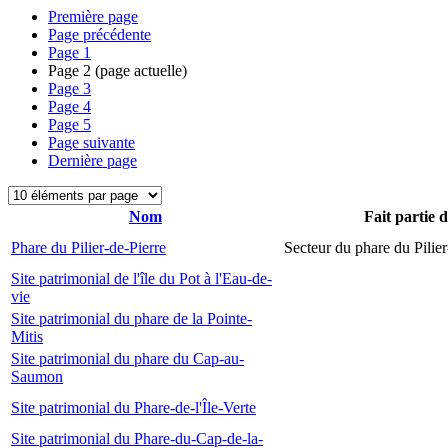
Première page
Page précédente
Page
1
Page
2
(page actuelle)
Page
3
Page
4
Page
5
Page suivante
Dernière page
Nom
Fait partie 
Phare du Pilier-de-Pierre
Secteur du phare du Pilier
Site patrimonial de l'île du Pot à l'Eau-de-
vie
Site patrimonial du phare de la Pointe-
Mitis
Site patrimonial du phare du Cap-au-
Saumon
Site patrimonial du Phare-de-l'Île-Verte
Site patrimonial du Phare-du-Cap-de-la-