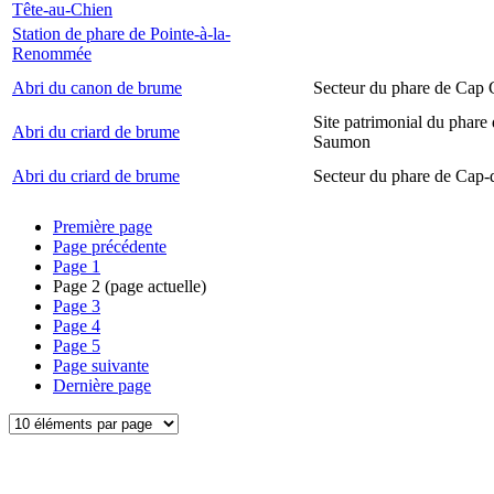
Tête-au-Chien
Station de phare de Pointe-à-la-
Renommée
Abri du canon de brume
Secteur du phare de Cap
Site patrimonial du phare
Abri du criard de brume
Saumon
Abri du criard de brume
Secteur du phare de Cap-
Première page
Page précédente
Page
1
Page
2
(page actuelle)
Page
3
Page
4
Page
5
Page suivante
Dernière page