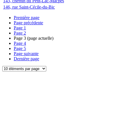
143, chemin du Petit-Lac-Macpès
146, rue Saint-Cécile-du-Bic
Première page
Page précédente
Page
1
Page
2
Page
3
(page actuelle)
Page
4
Page
5
Page suivante
Dernière page