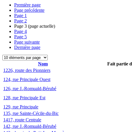
Première page
Page précédente
Page
1
Page
2
Page
3
(page actuelle)
Page
4
Page
5
Page suivante
Dernière page
Nom
Fait partie 
1226, route des Pionniers
124, rue Principale Ouest
126, rue J.-Romuald-Bérubé
128, rue Principale Est
129, rue Principale
135, rue Sainte-Cécile-du-Bic
1417, route Centrale
142, rue J.-Romuald-Bérubé