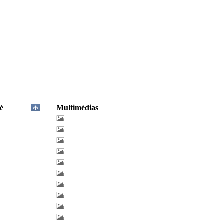
é
Multimédias