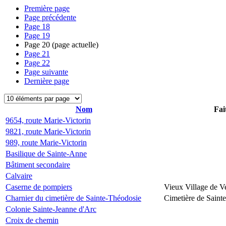
Première page
Page précédente
Page
18
Page
19
Page
20
(page actuelle)
Page
21
Page
22
Page suivante
Dernière page
Nom
Fai
9654, route Marie-Victorin
9821, route Marie-Victorin
989, route Marie-Victorin
Basilique de Sainte-Anne
Bâtiment secondaire
Calvaire
Caserne de pompiers
Vieux Village de V
Charnier du cimetière de Sainte-Théodosie
Cimetière de Saint
Colonie Sainte-Jeanne d'Arc
Croix de chemin