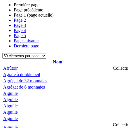
Première page
Page précédente
Page
1
(page actuelle)
Page
2
Page
3
Page
4
Page
5
Page suivante
Dernière page
Nom
Affûtoir
Collecti
Agrafe à double oeil
Agrégat de 32 monnaies
Agrégat de 6 monnaies
Aiguille
Aiguille
Aiguille
Aiguille
Aiguille
Collecti
Aiguille