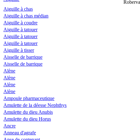
Roberva
Aiguille à chas
Aiguille à chas médian
Aiguille à coudre
Aiguille à tatouer
Aiguille à tatouer
Aiguille à tatouer
Aiguille à tisser
Aisselle de barrique
Aisselle de barrique
Alène
Alène
Alène
Alène
Ampoule pharmaceutique
Amulette de la déesse Nephthys
Amulette du dieu Anubis
Amulette du dieu Horus
Ancre
Anneau d'agrafe
Anse de contenant