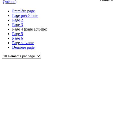
Québec)
Première page
Page précédente
Page
2
Page
3
Page
4
(page actuelle)
Page
5
Page
6
Page suivante
Dernière page