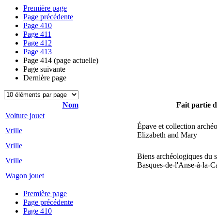
Première page
Page précédente
Page
410
Page
411
Page
412
Page
413
Page
414
(page actuelle)
Page suivante
Dernière page
Nom
Fait partie d
Voiture jouet
Épave et collection arché
Vrille
Elizabeth and Mary
Vrille
Biens archéologiques du s
Vrille
Basques-de-l'Anse-à-la-C
Wagon jouet
Première page
Page précédente
Page
410