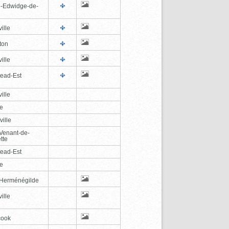
e-Edwidge-de-
n
ille
ton
ille
tead-Est
ille
le
ville
-Venant-de-
tte
tead-Est
le
-Herménégilde
ille
cook