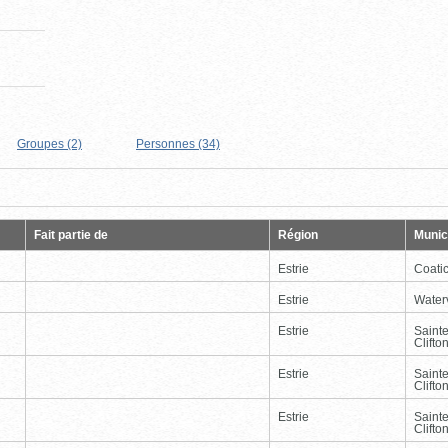
Groupes (2)
Personnes (34)
Page
Dernière
Fait partie de
Région
Munici
Estrie
Coati
Estrie
Waterv
Estrie
Saint
Clifto
Estrie
Saint
Clifto
Estrie
Saint
Clifto