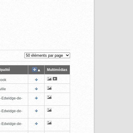
palité
Multimédias
cook
ille
e-Edwidge-de-
n
e-Edwidge-de-
n
e-Edwidge-de-
n