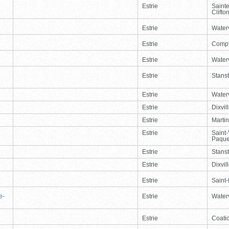
Estrie
Saint
Clifto
Estrie
Waterv
Estrie
Comp
Estrie
Waterv
Estrie
Stans
Estrie
Waterv
Estrie
Dixvil
Estrie
Martin
Estrie
Saint
Paque
Estrie
Stans
Estrie
Dixvil
Estrie
Saint
e-
Estrie
Waterv
Estrie
Coati