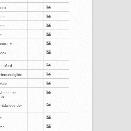
cook
ton
ton
le
tead-Est
cook
Hereford
-Herménégilde
-Malo
-Venant-de-
tte
e-Edwidge-de-
n
le
ton