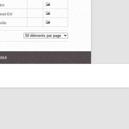
ton
tead-Est
ville
lité