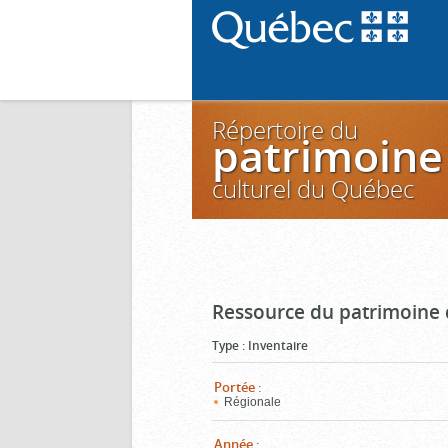
Répertoire du
patrimoine
culturel du Québec
Ressource du patrimoine 
Type
:
Inventaire
Portée
:
Régionale
Année
: