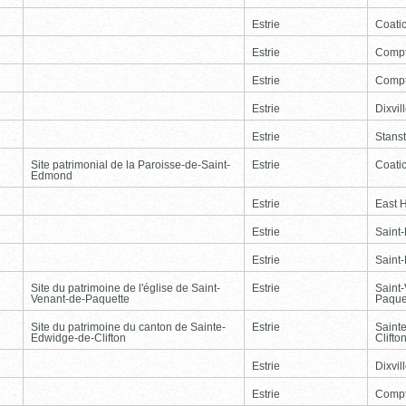
Estrie
Coati
Estrie
Comp
Estrie
Comp
Estrie
Dixvil
Estrie
Stans
Site patrimonial de la Paroisse-de-Saint-
Estrie
Coati
Edmond
Estrie
East 
Estrie
Saint
Estrie
Saint
Site du patrimoine de l'église de Saint-
Estrie
Saint
Venant-de-Paquette
Paque
Site du patrimoine du canton de Sainte-
Estrie
Saint
Edwidge-de-Clifton
Clifto
Estrie
Dixvil
Estrie
Comp