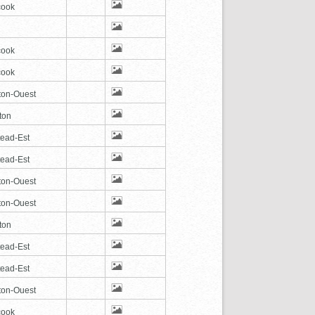
cook
cook
cook
ton-Ouest
ton
tead-Est
tead-Est
ton-Ouest
ton-Ouest
ton
tead-Est
tead-Est
ton-Ouest
cook