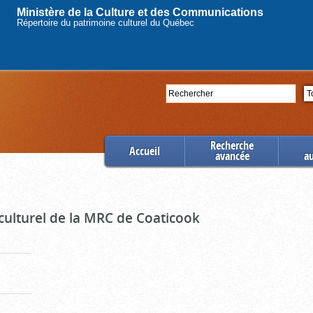
Ministère de la Culture et des Communications
Répertoire du patrimoine culturel du Québec
Rechercher
Se
Recherche
Accueil
avancée
a
culturel de la MRC de Coaticook