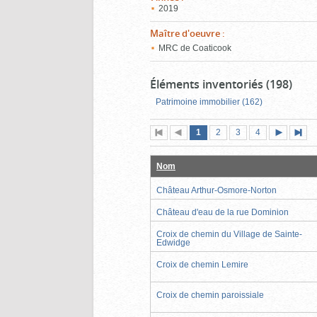
2019
Maître d'oeuvre
:
MRC de Coaticook
Éléments inventoriés (198)
Patrimoine immobilier (162)
Page
(page
Page
Page
Page
1
Première
2
Page
3
4
actuelle)
page
précédente
suivante
page
Nom
Château Arthur-Osmore-Norton
Château d'eau de la rue Dominion
Croix de chemin du Village de Sainte-
Edwidge
Croix de chemin Lemire
Croix de chemin paroissiale