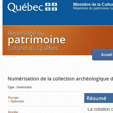
Ministère de la Cult
Répertoire du patrimoine c
Répertoire du
patrimoine
culturel du Québec
Accueil
Numérisation de la collection archéologique 
Type
:
Inventaire
Résumé
(Boi
Portée
:
ouve
Nationale
cliq
pou
La création 
ferm
Année
: