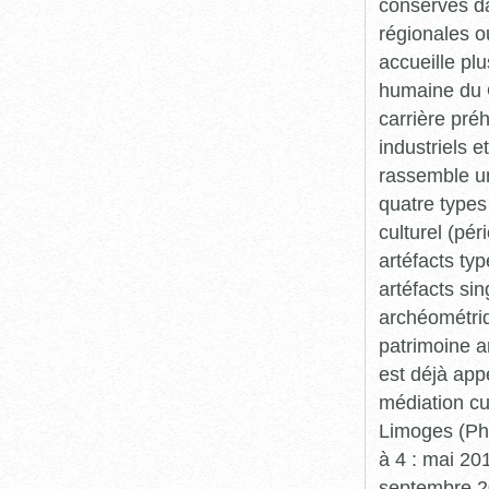
conservés da
régionales o
accueille plu
humaine du Q
carrière pré
industriels e
rassemble un
quatre types 
culturel (pér
artéfacts ty
artéfacts si
archéométriq
patrimoine a
est déjà app
médiation cu
Limoges (Pha
à 4 : mai 20
septembre 20