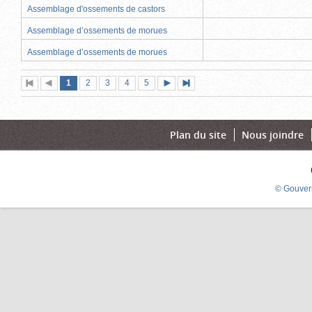
Assemblage d'ossements de castors
Assemblage d’ossements de morues
Assemblage d’ossements de morues
Page
(page
Page
Page
Page
Page
1
Première
2
Page
3
4
5
Page
Dernière
actuelle)
page
précédente
suivante
page
Plan du site
Nous joindre
© Gouver