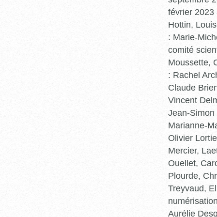
février 2023
Hottin, Loui
: Marie-Mic
comité scient
Moussette, C
: Rachel Arc
Claude Brie
Vincent Delm
Jean-Simon 
Marianne-Mar
Olivier Lort
Mercier, Lae
Ouellet, Car
Plourde, Chr
Treyvaud, El
numérisation
Aurélie Desg