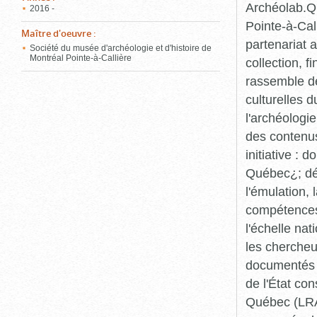
Archéolab.Qu
2016 -
Pointe-à-Call
Maître d'oeuvre
:
partenariat 
Société du musée d'archéologie et d'histoire de
Montréal Pointe-à-Callière
collection, 
rassemble de
culturelles d
l'archéologi
des contenus 
initiative :
Québec¿; dév
l'émulation,
compétences¿
l'échelle na
les chercheur
documentés p
de l'État co
Québec (LRAQ