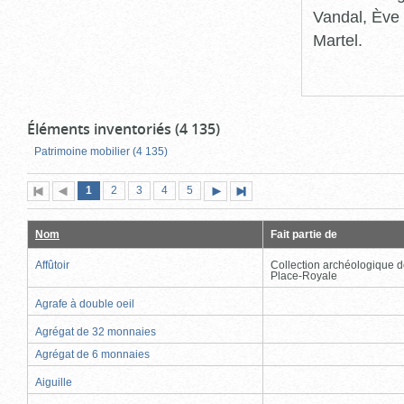
Vandal, Ève 
Martel.
Éléments inventoriés (4 135)
Patrimoine mobilier (4 135)
Page
(page
Page
Page
Page
Page
1
Première
2
Page
3
4
5
Page
Dernière
actuelle)
page
précédente
suivante
page
Nom
Fait partie de
Affûtoir
Collection archéologique d
Place-Royale
Agrafe à double oeil
Agrégat de 32 monnaies
Agrégat de 6 monnaies
Aiguille