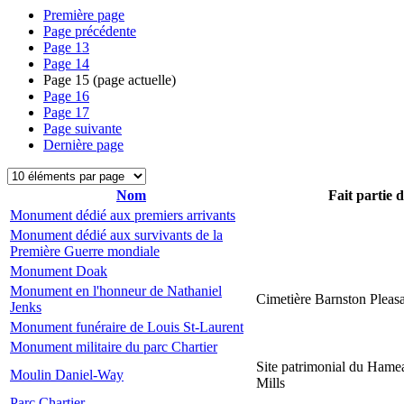
Première page
Page précédente
Page
13
Page
14
Page
15
(page actuelle)
Page
16
Page
17
Page suivante
Dernière page
Nom
Fait partie 
Monument dédié aux premiers arrivants
Monument dédié aux survivants de la
Première Guerre mondiale
Monument Doak
Monument en l'honneur de Nathaniel
Cimetière Barnston Pleas
Jenks
Monument funéraire de Louis St-Laurent
Monument militaire du parc Chartier
Site patrimonial du Hame
Moulin Daniel-Way
Mills
Parc Chartier