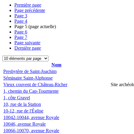
Première page
Page précédente
Page
3
Page
4
Page
5
(page actuelle)
Page
6
Page
7
Page suivante
Dernière page
Nom
Presbytère de Saint-Joachim
Séminaire Saint-Alphonse
Vieux couvent de Château-Richer
Site archéo
1, chemin du Cap-Tourmente
1, côte Gravel
10, rue de la Station
10-12, rue de l'Église
10042-10044, avenue Royale
10046, avenue Royale
10066-10070, avenue Royale