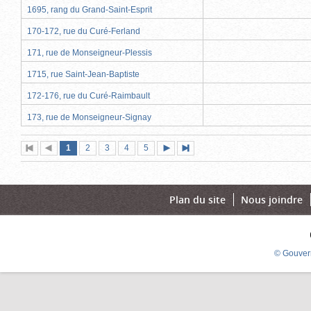
1695, rang du Grand-Saint-Esprit
170-172, rue du Curé-Ferland
171, rue de Monseigneur-Plessis
1715, rue Saint-Jean-Baptiste
172-176, rue du Curé-Raimbault
173, rue de Monseigneur-Signay
Page
(page
Page
Page
Page
Page
1
Première
2
Page
3
4
5
Page
Dernière
actuelle)
page
précédente
suivante
page
Plan du site
Nous joindre
© Gouver