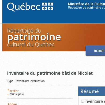
Ministère de la Cult
Répertoire du patrimoine c
Répertoire du
patrimoine
culturel du Québec
Accueil
Inventaire du patrimoine bâti de Nicolet
Type
:
Inventaire-évaluation
Résumé
(Boi
Portée
:
ouve
Municipale
cliq
pou
L'Inventaire 
ferm
Année
: