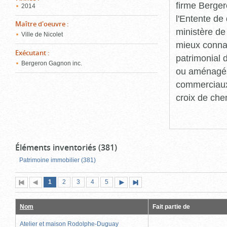
firme Berger
2014
l'Entente de 
Maître d'oeuvre
:
ministère de
Ville de Nicolet
mieux connaît
Exécutant
:
patrimonial d
Bergeron Gagnon inc.
ou aménagés 
commerciaux, 
croix de che
Éléments inventoriés (381)
Patrimoine immobilier (381)
Page
(page
Page
Page
Page
Page
1
Première
2
Page
3
4
5
Page
Dernière
actuelle)
page
précédente
suivante
page
Nom
Fait partie de
Atelier et maison Rodolphe-Duguay