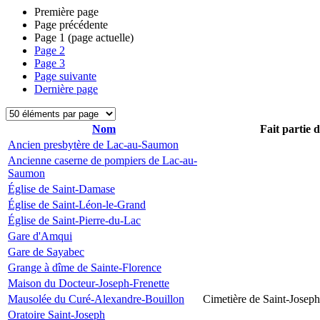
Première page
Page précédente
Page
1
(page actuelle)
Page
2
Page
3
Page suivante
Dernière page
Nom
Fait partie 
Ancien presbytère de Lac-au-Saumon
Ancienne caserne de pompiers de Lac-au-
Saumon
Église de Saint-Damase
Église de Saint-Léon-le-Grand
Église de Saint-Pierre-du-Lac
Gare d'Amqui
Gare de Sayabec
Grange à dîme de Sainte-Florence
Maison du Docteur-Joseph-Frenette
Mausolée du Curé-Alexandre-Bouillon
Cimetière de Saint-Joseph
Oratoire Saint-Joseph