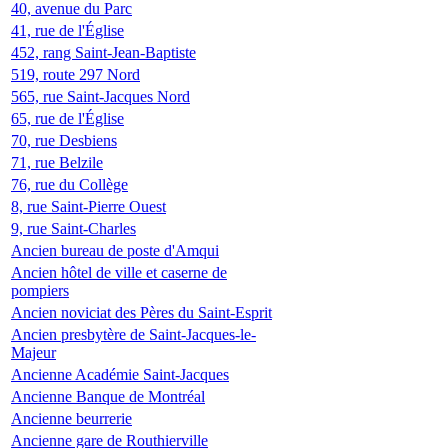
40, avenue du Parc
41, rue de l'Église
452, rang Saint-Jean-Baptiste
519, route 297 Nord
565, rue Saint-Jacques Nord
65, rue de l'Église
70, rue Desbiens
71, rue Belzile
76, rue du Collège
8, rue Saint-Pierre Ouest
9, rue Saint-Charles
Ancien bureau de poste d'Amqui
Ancien hôtel de ville et caserne de
pompiers
Ancien noviciat des Pères du Saint-Esprit
Ancien presbytère de Saint-Jacques-le-
Majeur
Ancienne Académie Saint-Jacques
Ancienne Banque de Montréal
Ancienne beurrerie
Ancienne gare de Routhierville