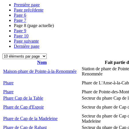
Première page
Page précédente
Page
6
Page
7
Page
8
(page actuelle)
Page
9
Page
10
Page suivante
Dernière page
Nom
Fait partie 
Station de phare de Pointe
Maison-phare de Pointe-à-la-Renommée
Renommée
Phare
Phare de L'Anse-à-la-Ca
Phare
Phare de Pointe-des-Mont
Phare Cap de la Table
Secteur du phare Cap de l
Phare de Cap d'Espoir
Secteur du phare de Cap 
Secteur du phare de Cap d
Phare de Cap de la Madeleine
Madeleine
Phare de Cap de Rabast
Secteur du phare de Cap 