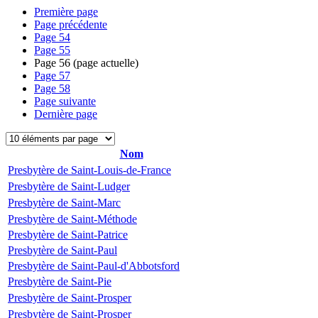
Première page
Page précédente
Page
54
Page
55
Page
56
(page actuelle)
Page
57
Page
58
Page suivante
Dernière page
Nom
Presbytère de Saint-Louis-de-France
Presbytère de Saint-Ludger
Presbytère de Saint-Marc
Presbytère de Saint-Méthode
Presbytère de Saint-Patrice
Presbytère de Saint-Paul
Presbytère de Saint-Paul-d'Abbotsford
Presbytère de Saint-Pie
Presbytère de Saint-Prosper
Presbytère de Saint-Prosper