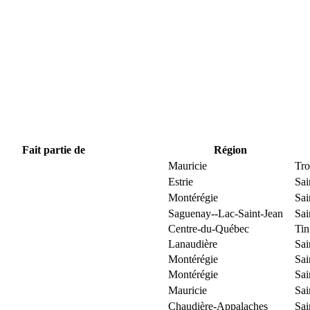
Fait partie de
Région
Mauricie
Tro
Estrie
Sai
Montérégie
Sai
Saguenay--Lac-Saint-Jean
Sai
Centre-du-Québec
Ti
Lanaudière
Sai
Montérégie
Sai
Montérégie
Sai
Mauricie
Sai
Chaudière-Appalaches
Sai