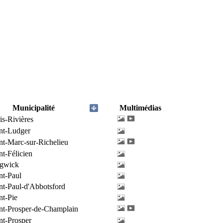
Municipalité
Multimédias
is-Rivières
nt-Ludger
nt-Marc-sur-Richelieu
nt-Félicien
ngwick
nt-Paul
nt-Paul-d'Abbotsford
nt-Pie
nt-Prosper-de-Champlain
nt-Prosper