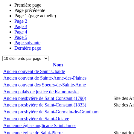
Première page
Page précédente
Page
1
(page actuelle)
Page
2
Page
3
Page
4
Page
5
Page suivante
Dernière page
Nom
Ancien couvent de Saint-Ubalde
Ancien couvent de Sainte-Anne-des-Plaines
Ancien couvent des Soeurs-de-Sainte-Anne
Ancien palais de justice de Kamouraska
Ancien presbytère de Saint-Constant (1790)
Site des A
Ancien presbytère de Saint-Constant (1833)
Site des A
Ancien presbytère de Saint-Germain-de-Grantham
Ancien presbytère de Saint-Octave
Ancienne église anglicane Saint-James
Ancienne église de Saint-Pierre
Site patrim