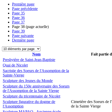
Première page
Page précédente
Page
35
Page
36
Page
37
Page
38
(page actuelle)
Page
39
Page suivante
Dernière page
Nom
Fait partie 
Presbytère de Saint-Jean-Baptiste
Quai de Nicolet
Sacristie des Soeurs de l'Assomption de la
Sainte-Vierge
Sculpture des Jeunes du Monde
Sculpture du 150e anniversaire des Soeurs
de l'Assomption de la Sainte Vierge
Sculpture du tricentenaire de Nicolet
Sculpture figurative du dogme de
Cimetière des Soeurs de 
l'Assomption
de la Sainte Vierge
Sculpture MAPAQ - Ancienne école