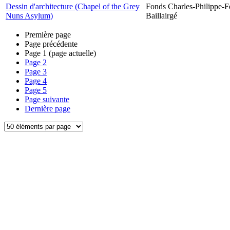
Dessin d'architecture (Chapel of the Grey
Fonds Charles-Philippe-F
Nuns Asylum)
Baillairgé
Première page
Page précédente
Page
1
(page actuelle)
Page
2
Page
3
Page
4
Page
5
Page suivante
Dernière page