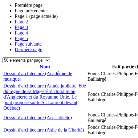
Première page
Page précédente
Page
1
(page actuelle)
Page
2
Page
3
Page
4
Page
5
Page suivante
Dernière page
Nom
Fait partie 
Dessin d'architecture (Académie de
Fonds Charles-Philippe-F
musique)
Baillairgé
Dessin d'architecture (Année jubilaire, 60e
du règne de sa Majesté Victoria reine
Fonds Charles-Philippe-F
d'Angleterre et du Royaume Unie. Le
Baillairgé
pont proposé sur le St. Laurent devant
Québec)
Fonds Charles-Philippe-F
Dessin d'architecture (Arc, tablette)
Baillairgé
Fonds Charles-Philippe-F
Dessin d'architecture (Asile de la Charité)
Baillairgé