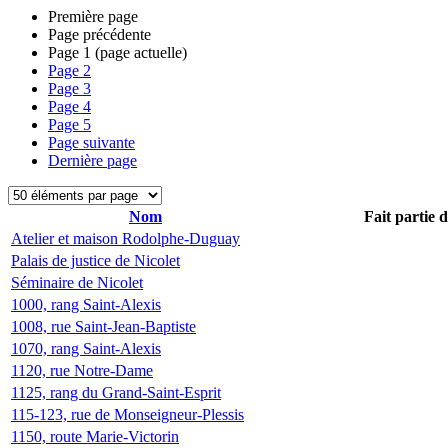
Première page
Page précédente
Page
1
(page actuelle)
Page
2
Page
3
Page
4
Page
5
Page suivante
Dernière page
Nom
Fait partie 
Atelier et maison Rodolphe-Duguay
Palais de justice de Nicolet
Séminaire de Nicolet
1000, rang Saint-Alexis
1008, rue Saint-Jean-Baptiste
1070, rang Saint-Alexis
1120, rue Notre-Dame
1125, rang du Grand-Saint-Esprit
115-123, rue de Monseigneur-Plessis
1150, route Marie-Victorin