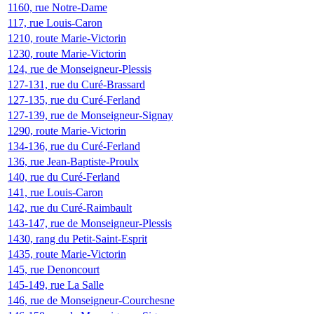
1160, rue Notre-Dame
117, rue Louis-Caron
1210, route Marie-Victorin
1230, route Marie-Victorin
124, rue de Monseigneur-Plessis
127-131, rue du Curé-Brassard
127-135, rue du Curé-Ferland
127-139, rue de Monseigneur-Signay
1290, route Marie-Victorin
134-136, rue du Curé-Ferland
136, rue Jean-Baptiste-Proulx
140, rue du Curé-Ferland
141, rue Louis-Caron
142, rue du Curé-Raimbault
143-147, rue de Monseigneur-Plessis
1430, rang du Petit-Saint-Esprit
1435, route Marie-Victorin
145, rue Denoncourt
145-149, rue La Salle
146, rue de Monseigneur-Courchesne