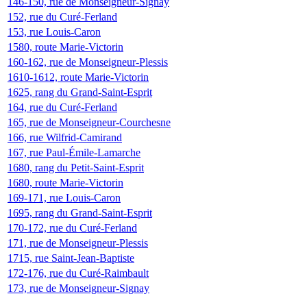
146-150, rue de Monseigneur-Signay
152, rue du Curé-Ferland
153, rue Louis-Caron
1580, route Marie-Victorin
160-162, rue de Monseigneur-Plessis
1610-1612, route Marie-Victorin
1625, rang du Grand-Saint-Esprit
164, rue du Curé-Ferland
165, rue de Monseigneur-Courchesne
166, rue Wilfrid-Camirand
167, rue Paul-Émile-Lamarche
1680, rang du Petit-Saint-Esprit
1680, route Marie-Victorin
169-171, rue Louis-Caron
1695, rang du Grand-Saint-Esprit
170-172, rue du Curé-Ferland
171, rue de Monseigneur-Plessis
1715, rue Saint-Jean-Baptiste
172-176, rue du Curé-Raimbault
173, rue de Monseigneur-Signay