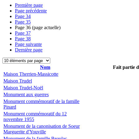
Première page
Page précédente
Page
34
Page
35
Page
36
(page actuelle)
Page
37
Page
38
Page suivante
Dernière page
Nom
Fait partie 
Maison Therrien-Massicotte
Maison Trudel
Maison Trudel-Noël
Monument aux guerres
Monument commémoratif de la famille
Pinard
Monument commémoratif du 12
novembre 1955
Monument de la canonisation de Soeur
Marguerite d'Youville
Monument de la famille Beaulac