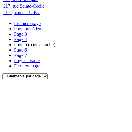
217, rue Sainte-Cécile
2175, route 132 Est
Première page
Page précédente
Page
3
Page
4
Page
5
(page actuelle)
Page
6
Page
7
Page suivante
Dernière page