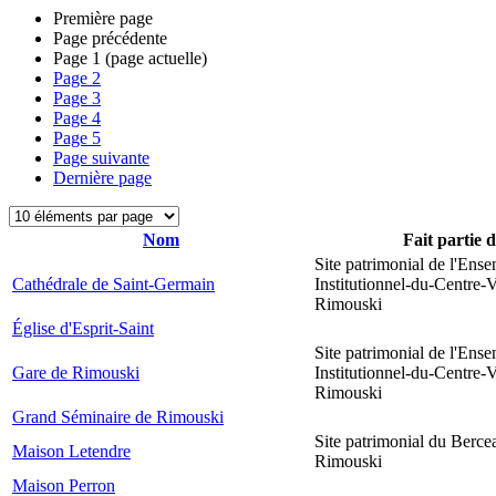
Première page
Page précédente
Page
1
(page actuelle)
Page
2
Page
3
Page
4
Page
5
Page suivante
Dernière page
Nom
Fait partie 
Site patrimonial de l'Ens
Cathédrale de Saint-Germain
Institutionnel-du-Centre-V
Rimouski
Église d'Esprit-Saint
Site patrimonial de l'Ens
Gare de Rimouski
Institutionnel-du-Centre-V
Rimouski
Grand Séminaire de Rimouski
Site patrimonial du Berce
Maison Letendre
Rimouski
Maison Perron