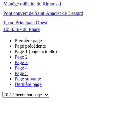
Manège militaire de Rimouski
Pont couvert de Saint-Anaclet-de-Lessard
1, rue Principale Ouest
1053, rue du Phare
Première page
Page précédente
Page
1
(page actuelle)
Page
2
Page
3
Page
4
Page
5
Page suivante
Dernière page