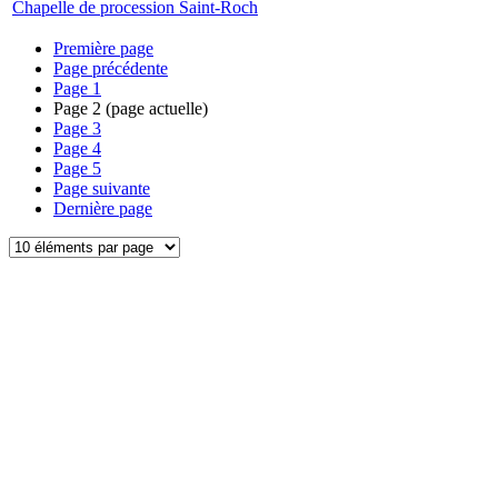
Chapelle de procession Saint-Roch
Première page
Page précédente
Page
1
Page
2
(page actuelle)
Page
3
Page
4
Page
5
Page suivante
Dernière page