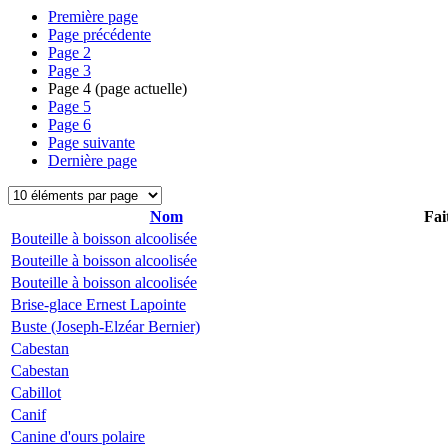
Première page
Page précédente
Page
2
Page
3
Page
4
(page actuelle)
Page
5
Page
6
Page suivante
Dernière page
Nom
Fai
Bouteille à boisson alcoolisée
Bouteille à boisson alcoolisée
Bouteille à boisson alcoolisée
Brise-glace Ernest Lapointe
Buste (Joseph-Elzéar Bernier)
Cabestan
Cabestan
Cabillot
Canif
Canine d'ours polaire