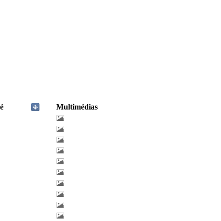
é
Multimédias