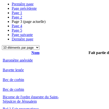
Première page
Page précédente
Page
1
Page
2
Page
3
(page actuelle)
Page
4
Page
5
Page suivante
Dernière page
Nom
Fait partie 
Baromètre anéroïde
Bavette lestée
Bec de corbin
Bec de corbin
Bicorne de l'ordre équestre du Saint-
Sépulcre de Jérusalem
Bol à l’air pneumatique