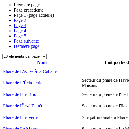
Première page
Page précédente
Page
1
(page actuelle)
Page
2
Page
3
Page
4
Page
5
Page suivante
Dernière page
Nom
Fait partie 
Phare de L'Anse-à-la-Cabane
Secteur du phare de Havr
Phare de L'Échouerie
Maisons
Phare de l'Île-Brion
Secteur du phare de l'Île-
Phare de l'Île-d'Entrée
Secteur du phare de l'île 
Phare de l'Île-Verte
Site patrimonial du Phare-
Phare de La Martre
Secteur du phare de La M