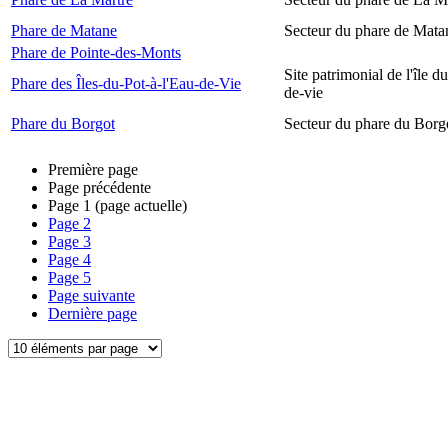
Phare de Matane
Secteur du phare de Mata
Phare de Pointe-des-Monts
Site patrimonial de l'île d
Phare des Îles-du-Pot-à-l'Eau-de-Vie
de-vie
Phare du Borgot
Secteur du phare du Borg
Première page
Page précédente
Page
1
(page actuelle)
Page
2
Page
3
Page
4
Page
5
Page suivante
Dernière page