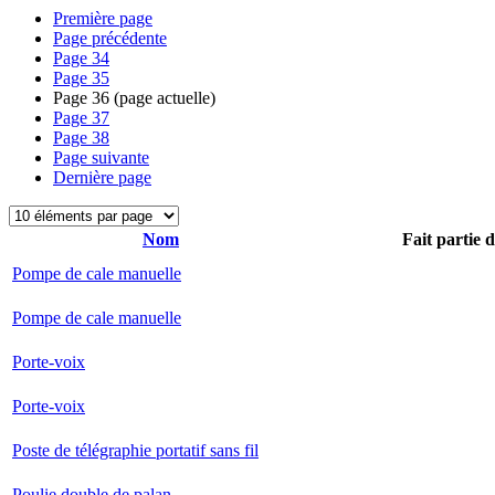
Première page
Page précédente
Page
34
Page
35
Page
36
(page actuelle)
Page
37
Page
38
Page suivante
Dernière page
Nom
Fait partie 
Pompe de cale manuelle
Pompe de cale manuelle
Porte-voix
Porte-voix
Poste de télégraphie portatif sans fil
Poulie double de palan