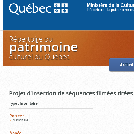
Ministère de la Cult
Répertoire du patrimoine c
Répertoire du
patrimoine
culturel du Québec
Accueil
Projet d'insertion de séquences filmées tirées
Type
:
Inventaire
Portée
:
Nationale
Année
: