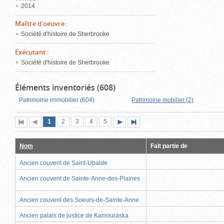
2014
Maître d'oeuvre
:
Société d'histoire de Sherbrooke
Exécutant
:
Société d'histoire de Sherbrooke
Éléments inventoriés (608)
Patrimoine immobilier (604)
Patrimoine mobilier (2)
Page
(page
Page
Page
Page
Page
1
Première
2
Page
3
4
5
Page
Dernière
actuelle)
page
précédente
suivante
page
Nom
Fait partie de
Ancien couvent de Saint-Ubalde
Ancien couvent de Sainte-Anne-des-Plaines
Ancien couvent des Soeurs-de-Sainte-Anne
Ancien palais de justice de Kamouraska