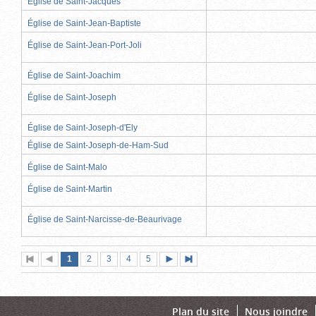
Église de Saint-Jacques
Église de Saint-Jean-Baptiste
Église de Saint-Jean-Port-Joli
Église de Saint-Joachim
Église de Saint-Joseph
Église de Saint-Joseph-d'Ely
Église de Saint-Joseph-de-Ham-Sud
Église de Saint-Malo
Église de Saint-Martin
Église de Saint-Narcisse-de-Beaurivage
Page
(page
Page
Page
Page
Page
1
Première
2
Page
3
4
5
Page
Dernière
actuelle)
page
précédente
suivante
page
Plan du site
Nous joindre