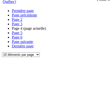
Québec)
Première page
Page précédente
Page
2
Page
3
Page
4
(page actuelle)
Page
5
Page
6
Page suivante
Dernière page